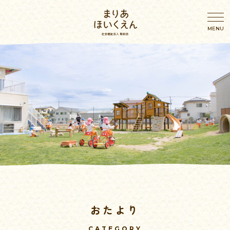
園のこと
園のこと
わたしたちの想い
年間行事
園概要・アクセス
幼児の一日
施設案内
乳児の一日
おたより
おしらせ
ブログ
CATEGORY