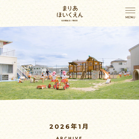
園のこと
園のこと
わたしたちの想い
年間行事
園概要・アクセス
幼児の一日
施設案内
乳児の一日
2026年1月
おしらせ
ブログ
ARCHIVE