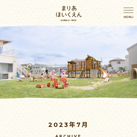
園のこと
園のこと
わたしたちの想い
年間行事
園概要・アクセス
幼児の一日
施設案内
乳児の一日
2023年7月
おしらせ
ブログ
ARCHIVE