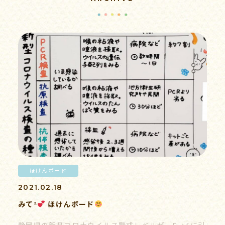
病後児保育
子育て支援
求人情報
ほけんボード
書類ダウンロード
2021.02.18
みて²
ほけんボード
情報公開