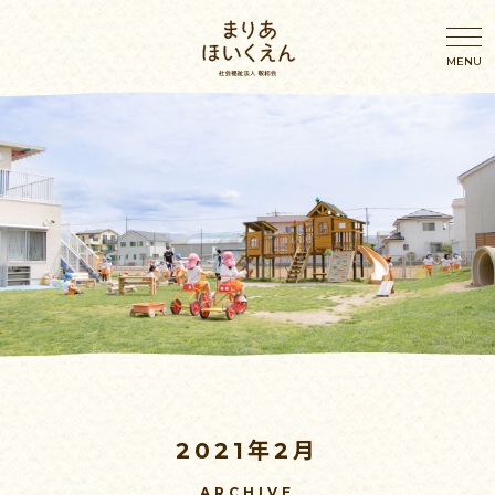
園のこと
園のこと
わたしたちの想い
年間行事
園概要・アクセス
幼児の一日
施設案内
乳児の一日
2021年2月
おしらせ
ブログ
ARCHIVE