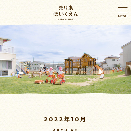
園のこと
園のこと
わたしたちの想い
年間行事
園概要・アクセス
幼児の一日
施設案内
乳児の一日
2022年10月
おしらせ
ブログ
ARCHIVE