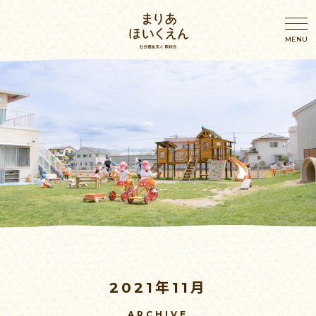
園のこと
園のこと
わたしたちの想い
年間行事
園概要・アクセス
幼児の一日
施設案内
乳児の一日
2021年11月
おしらせ
ブログ
ARCHIVE