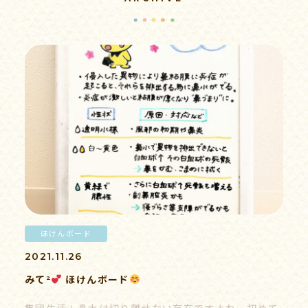
病後児保育
子育て支援
求人情報
ほけんボード
書類ダウンロード
2021.11.26
みて²
ほけんボード
情報公開