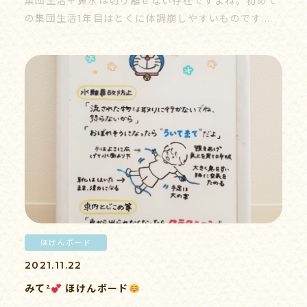
集団生活＋鼻水は切り離せない存在ですよね。初めて
の集団生活1年目はとくに体調崩しやすいものです…
055-939-5353
受付時間 9:00-17:00（平日）
ほけんボード
2021.11.22
みて²
ほけんボード