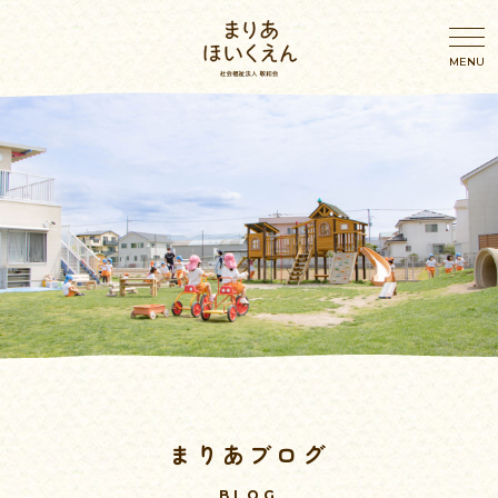
園のこと
園のこと
わたしたちの想い
年間行事
園概要・アクセス
幼児の一日
施設案内
乳児の一日
まりあブログ
おしらせ
ブログ
BLOG